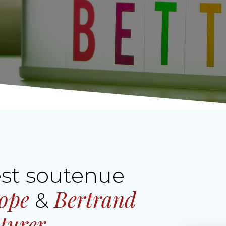
est soutenue
rope
Bertrand
&
turer
.