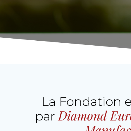
La Fondation 
Diamond Eu
par
Manufac